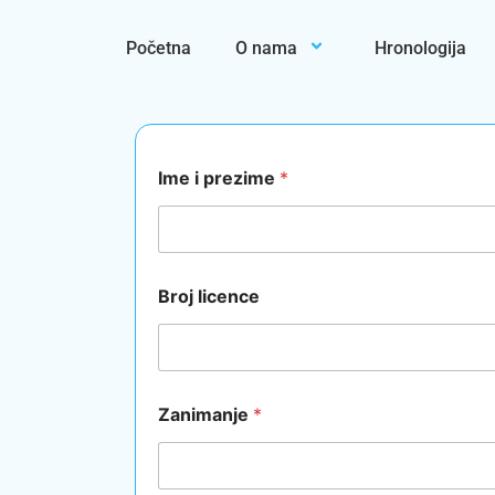
Početna
O nama
Hronologija
K
Ime i prezime
*
o
n
t
a
k
t
Broj licence
l
i
c
e
n
c
Zanimanje
*
e
i