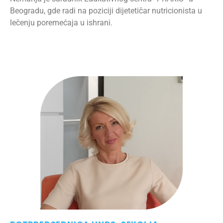
Beogradu, gde radi na poziciji dijetetičar nutricionista u
lečenju poremećaja u ishrani.