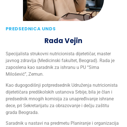
PREDSEDNICA UNDS
Rada Vejin
Specijalista strukovni nutricionista dijetetičar, master
javnog zdravlja (Medicinski fakultet, Beograd). Rada je
zaposlena kao saradnik za ishranu u PU “Sima
Milošević”, Zemun.
Kao dugogodišnji potpredsednik Udruženja nutricionista
dijetetičara predškolskih ustanova Srbije, bila je član i
predsednik mnogih komisija za unapređivanje ishrane
dece, pri Sekretarijatu za obrazovanje i dečju zaštitu
grada Beograda.
Saradnik u nastavi na predmetu Planiranje i organizacija