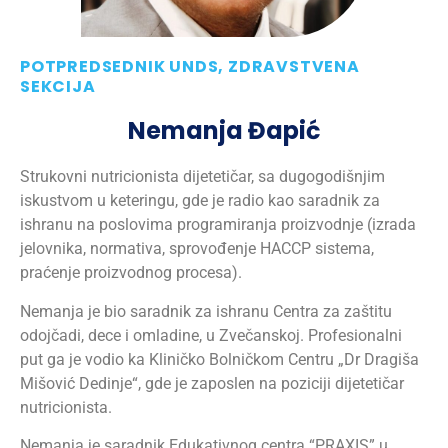
POTPREDSEDNIK UNDS, ZDRAVSTVENA
SEKCIJA
Nemanja Đapić
Strukovni nutricionista dijetetičar, sa dugogodišnjim
iskustvom u keteringu, gde je radio kao saradnik za
ishranu na poslovima programiranja proizvodnje (izrada
jelovnika, normativa, sprovođenje HACCP sistema,
praćenje proizvodnog procesa).
Nemanja je bio saradnik za ishranu Centra za zaštitu
odojčadi, dece i omladine, u Zvečanskoj. Profesionalni
put ga je vodio ka Kliničko Bolničkom Centru „Dr Dragiša
Mišović Dedinje“, gde je zaposlen na poziciji dijetetičar
nutricionista.
Nemanja je saradnik Edukativnog centra “PRAXIS” u