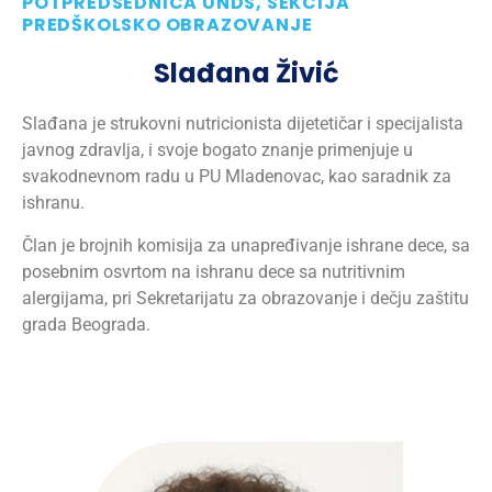
POTPREDSEDNICA UNDS, SEKCIJA
PREDŠKOLSKO OBRAZOVANJE
Slađana Živić
Slađana je strukovni nutricionista dijetetičar i specijalista
javnog zdravlja, i svoje bogato znanje primenjuje u
svakodnevnom radu u PU Mladenovac, kao saradnik za
ishranu.
Član je brojnih komisija za unapređivanje ishrane dece, sa
posebnim osvrtom na ishranu dece sa nutritivnim
alergijama, pri Sekretarijatu za obrazovanje i dečju zaštitu
grada Beograda.