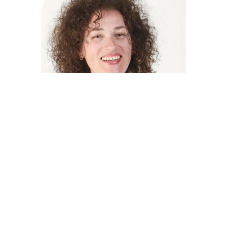
SEKRETAR UNDS, KOORDINATOR ZA
MEĐUNARODNU SARADNJU I MARKETING
Ivana Milićević
Specijalista strukovni nutricionista dijetetičar, trenutno na
specijalizaciji iz tehnologije hrane i gastronomije. Ivana je
saradnik za ishranu i rukovodilac službe ishrane u PU
“Dečji dani” u Beogradu.